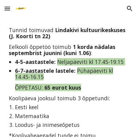
Skip to main content
Skip to navigation
Tunnid toimuvad
Lindakivi kultuurikeskuses
(J. Koorti tn 22)
Eelkooli õppetöö toimub
1 korda nädalas
septembrist juunini (kuni 1.06)
:
4-5-aastastele:
Neljapäeviti kl 17.45-19.15
6-7-aastastele lastele:
Pühapäeviti kl
14.45-16.15
ÕPPETASU:
65 eurot kuus
Koolipäeva jooksul toimub 3 õppetundi:
Eesti keel
Matemaatika
Loodus- ja inimeseõpetus
*Koolivaheaegadel tunde ei toimu.